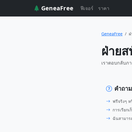
GeneaFree
ฟีเจอร์
ราคา
GeneaFree
ฝ
ฝ่ายส
เราตอบกลับภา
คำถามท
ฟรีจริงๆ หร
การเรียกเก
ฉันสามารถเ