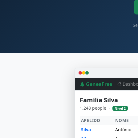
Se
GeneaFree
Dashbo
Família Silva
1.248 people ·
Nível 2
APELIDO
NOME
Silva
António