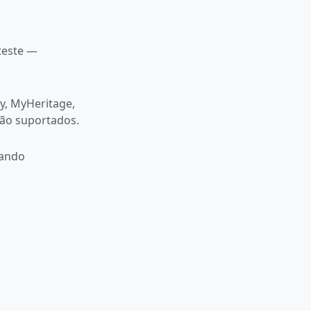
teste —
, MyHeritage,
são suportados.
uando