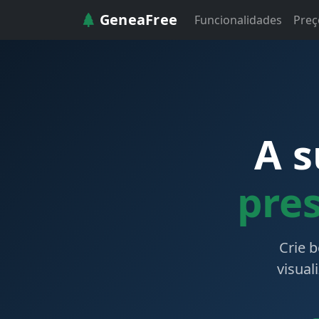
GeneaFree
Funcionalidades
Preç
A s
pre
Crie 
visual