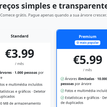
reços simples e transparent
Comece grátis. Pague apenas quando a sua árvore crescer.
Standard
Premium
O mais popular
€3.99
€5.99
/ mês
/ mês
árvores
·
1.000 pessoas
por
re
Árvores
ilimitadas
·
10.00
pessoas
por árvore
tos e multimédia incluídos
Fotos e multimédia incluí
tatísticas e gráficos · Detetor
uplicados
Estatísticas e gráficos · De
de duplicados
0 MB de armazenamento