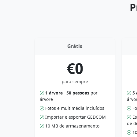
P
Grátis
€0
para sempre
1 árvore
·
50 pessoas
por
5 
árvore
árvo
Fotos e multimédia incluídos
Fo
Importar e exportar GEDCOM
Es
de d
10 MB de armazenamento
10