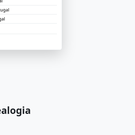
al
tugal
gal
ealogia