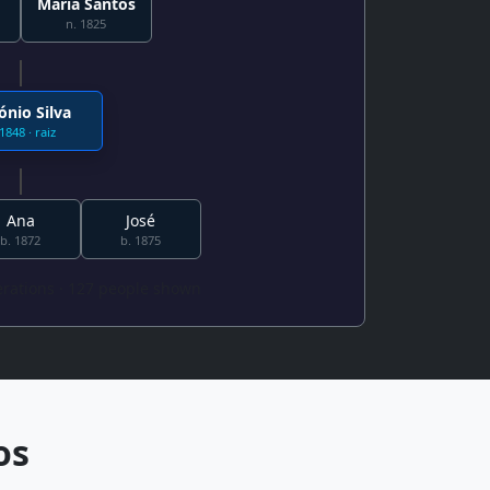
Maria Santos
n. 1825
ónio Silva
1848 · raiz
Ana
José
b. 1872
b. 1875
erations · 127 people shown
os