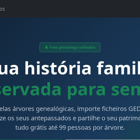
os
Free genealogy software
ua história famil
servada para se
belas árvores genealógicas, importe ficheiros G
ize os seus antepassados e partilhe o seu patri
tudo grátis até 99 pessoas por árvore.