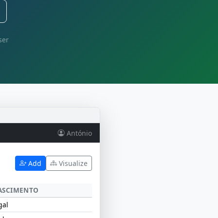
ser
António
Add
Visualize
ASCIMENTO
gal