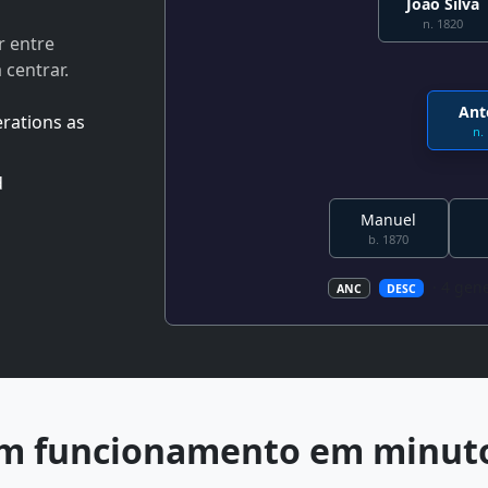
João Silva
n. 1820
r entre
 centrar.
Ant
rations as
n. 
d
Manuel
b. 1870
· 4 gen
ANC
DESC
m funcionamento em minut