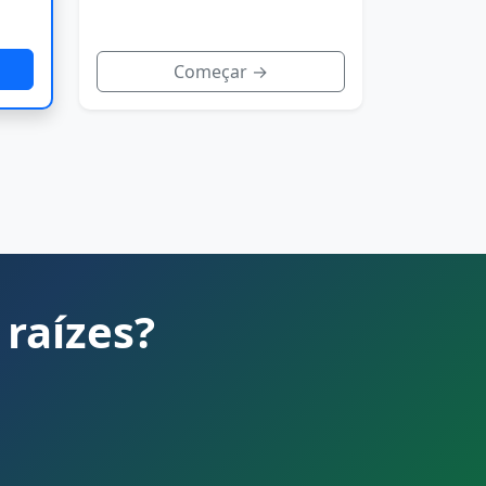
Começar →
 raízes?