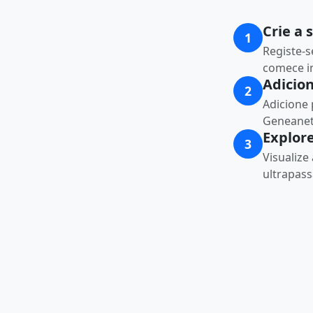
Crie a 
1
Registe-s
comece i
Adicio
2
Adicione
Geneanet 
Explore
3
Visualize
ultrapass