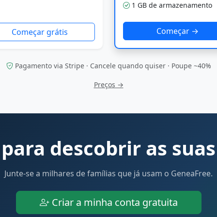
1 GB de armazenamento
Começar →
Começar grátis
Pagamento via Stripe · Cancele quando quiser · Poupe ~40%
Preços →
para descobrir as suas
Junte-se a milhares de famílias que já usam o GeneaFree.
Criar a minha conta gratuita