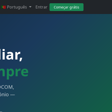
🇵🇹 Português
Entrar
Começar grátis
iar,
mpre
EDCOM,
mónio —