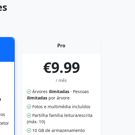
es
Pro
€9.99
/ mês
Árvores
ilimitadas
· Pessoas
ilimitadas
por árvore
0
Fotos e multimédia incluídos
dos
Partilha família leitura/escrita
(máx. 10)
tetor
10 GB de armazenamento