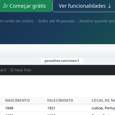
Começar grátis
Ver funcionalidades
m cartão de crédito · Grátis até 99 pessoas · Atualize quando qui
geneafree.com/trees/1
ard
New Tree
NASCIMENTO
FALECIMENTO
LOCAL DE N
1848
1921
Lisboa, Portu