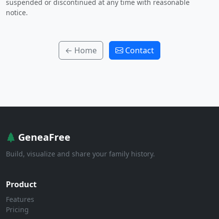
suspended or discontinued at any time with reasonable
notice.
← Home
Contact
GeneaFree
Build, visualize and share your family history.
Product
Features
Pricing