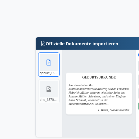
Offizielle Dokumente importieren
geburt_1848.pdf
GEBURTSURKUNDE
Am vierzehnten Mai
achtzehnhundertachtundvierzig wurde Friedrich
Heinrich Müller geboren, ehelicher Sohn des
Johann Müller, Schreiner, und seiner Ehefrau
ehe_1870.jpg
Anna Schmidt, wohnhaft in der
Maximilianstraße zu München…
J. Weber, Standesbeamter