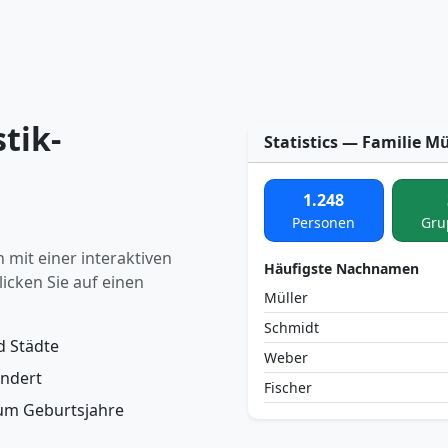
tik-
Statistics — Familie Mü
1.248
Personen
Gru
 mit einer interaktiven
Häufigste Nachnamen
klicken Sie auf einen
Müller
Schmidt
 Städte
Weber
undert
Fischer
 um Geburtsjahre