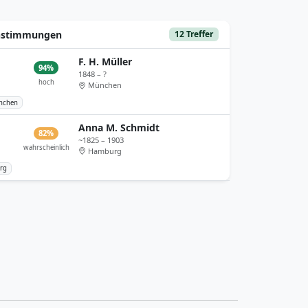
instimmungen
12 Treffer
F. H. Müller
94%
1848 – ?
hoch
München
nchen
Anna M. Schmidt
82%
~1825 – 1903
wahrscheinlich
Hamburg
rg