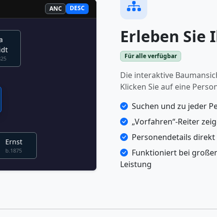
DESC
ANC
Erleben Sie 
a
dt
Für alle verfügbar
825
Die interaktive Baumansic
Klicken Sie auf eine Perso
Suchen und zu jeder P
„Vorfahren“-Reiter zei
Personendetails direk
Ernst
b.1875
Funktioniert bei große
Leistung