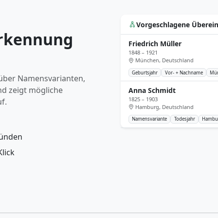
Vorgeschlagene Übere
rkennung
Friedrich Müller
1848 – 1921
München, Deutschland
Geburtsjahr
Vor- + Nachname
Mü
 über Namensvarianten,
nd zeigt mögliche
Anna Schmidt
1825 – 1903
f.
Hamburg, Deutschland
Namensvariante
Todesjahr
Hambu
ründen
lick