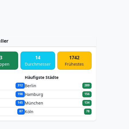
ller
3
14
1742
ppen
Durchmesser
Frühestes
Häufigste Städte
Berlin
312
289
Hamburg
198
156
München
145
134
Köln
87
78