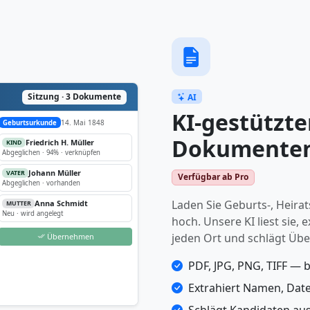
AI
Sitzung · 3 Dokumente
KI-gestützte
14. Mai 1848
Geburtsurkunde
Dokumenten
Friedrich H. Müller
KIND
Abgeglichen · 94% · verknüpfen
Johann Müller
VATER
Verfügbar ab Pro
Abgeglichen · vorhanden
Laden Sie Geburts-, Heira
Anna Schmidt
MUTTER
Neu · wird angelegt
hoch. Unsere KI liest sie,
jeden Ort und schlägt Üb
Übernehmen
PDF, JPG, PNG, TIFF — 
Extrahiert Namen, Dat
Schlägt Kandidaten au