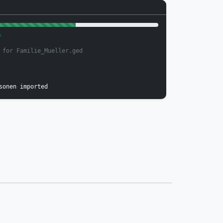
%
 for Familie_Mueller.ged
sonen imported