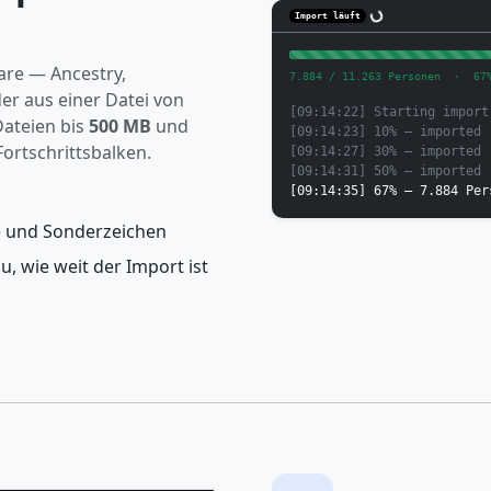
Import läuft
are — Ancestry,
7.884 / 11.263 Personen · 67
r aus einer Datei von
[09:14:22] Starting import
ateien bis
500 MB
und
[09:14:23] 10% — imported
ortschrittsbalken.
[09:14:27] 30% — imported
[09:14:31] 50% — imported
[09:14:35] 67% — 7.884 Per
e und Sonderzeichen
u, wie weit der Import ist