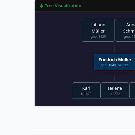
Tree Visualization
Johann
Ann
Müller
Schmi
geb. 1820
geb. 1
Friedrich Müller
geb. 1848 · Wurzel
Karl
Helene
b.1870
b.1872